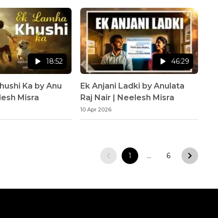
18:52
46:29
hushi Ka by Anu
Ek Anjani Ladki by Anulata
lesh Misra
Raj Nair | Neelesh Misra
10 Apr 2026
1
…
6