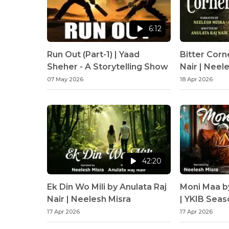
6:12
Run Out (Part-1) | Yaad
Bitter Corn
Sheher - A Storytelling Show
Nair | Neel
07 May 2026
18 Apr 2026
42:20
Ek Din Wo Mili by Anulata Raj
Moni Maa b
Nair | Neelesh Misra
| YKIB Seas
Misra
17 Apr 2026
17 Apr 2026