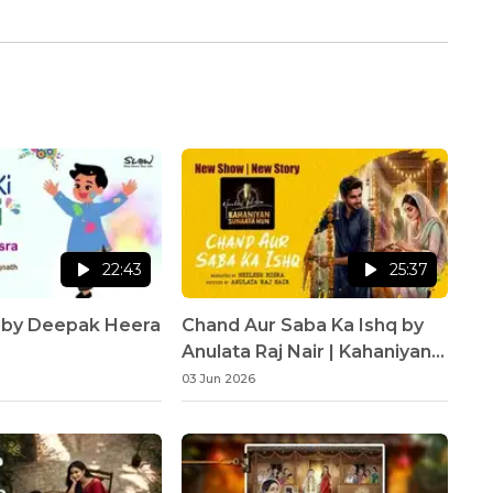
22:43
25:37
i by Deepak Heera
Chand Aur Saba Ka Ishq by
Anulata Raj Nair | Kahaniyan
Sunaata Hun | Neelesh Misra
03 Jun 2026