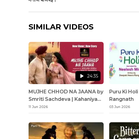
SIMILAR VIDEOS
24:35
MUJHE CHHOD NA JAANA by
Puru Ki Hol
Smriti Sachdeva | Kahaniyan
Rangnath
Sunaata Hun | Neelesh Misra
11 Jun 2026
03 Jun 2026