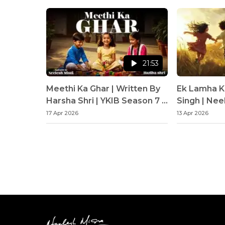
21:53
Meethi Ka Ghar | Written By
Ek Lamha K
Harsha Shri | YKIB Season 7 |
Singh | Nee
Neelesh Misra
17 Apr 2026
13 Apr 2026