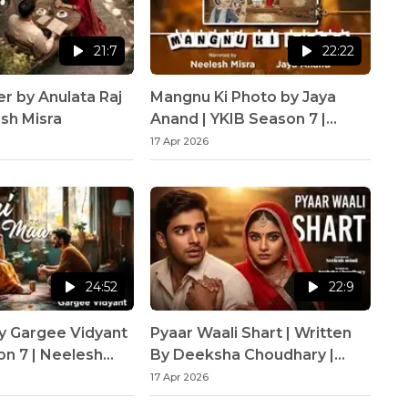
21:7
22:22
er by Anulata Raj
Mangnu Ki Photo by Jaya
esh Misra
Anand | YKIB Season 7 |
Neelesh Misra
17 Apr 2026
24:52
22:9
y Gargee Vidyant
Pyaar Waali Shart | Written
on 7 | Neelesh
By Deeksha Choudhary |
YKIB Season 7 | Neelesh
17 Apr 2026
Misra